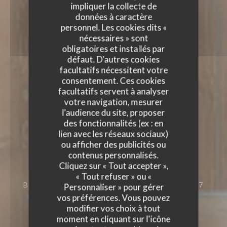
impliquer la collecte de
données à caractère
personnel. Les cookies dits «
nécessaires » sont
obligatoires et installés par
défaut. D'autres cookies
facultatifs nécessitent votre
consentement. Ces cookies
facultatifs servent à analyser
votre navigation, mesurer
l'audience du site, proposer
des fonctionnalités (ex : en
lien avec les réseaux sociaux)
ou afficher des publicités ou
contenus personnalisés.
Cliquez sur « Tout accepter »,
« Tout refuser » ou «
BISTROT
4, RUE DU DÉBARCADÈRE 75017
Personnaliser » pour gérer
PARIS
vos préférences. Vous pouvez
modifier vos choix à tout
moment en cliquant sur l'icône