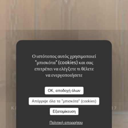
Ο ιστότοπος αυτός χρησιμοποιεί
"μπισκότα" (cookies) και σας
επιτρέπει να ελέγξετε τι θέλετε
να ενεργοποιήσετε
OK, αποδοχή όλων
Απόρριψε όλα τα "μπισκότα" (cookies)
ΚΑΠΗΛΕΙΌ
4, RUE DU DÉBARCADÈRE 75017
Εξατομίκευση
PARIS
Πολιτική απορρήτου