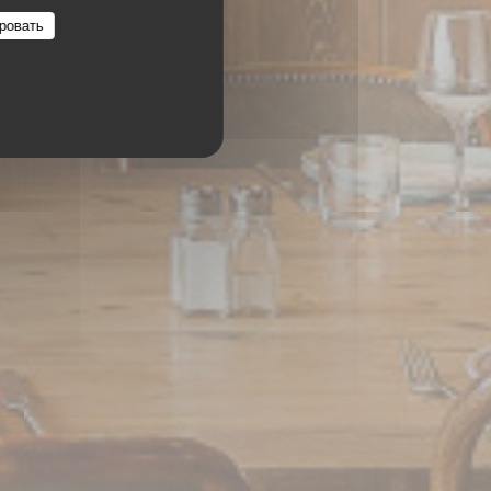
ровать
S