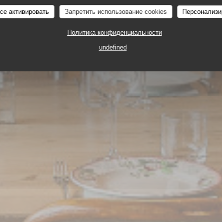
все активировать
Запретить использование cookies
Персонализи
Политика конфиденциальности
ТАВЕРНА
4, RUE DU DÉBARCADÈRE 75017 PARI
undefined