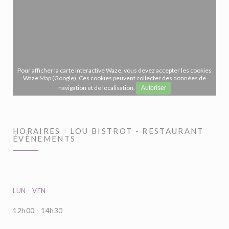
Pour afficher la carte interactive Waze, vous devez accepter les cookies
Waze Map (Google). Ces cookies peuvent collecter des données de
navigation et de localisation.
Autoriser
HORAIRES
LOU BISTROT - RESTAURANT
ÉVÈNEMENTS
LUN
-
VEN
12h00 - 14h30