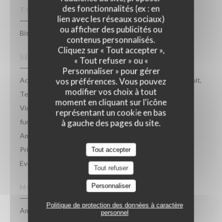
des fonctionnalités (ex : en
TYPE DE RESTAURANT
lien avec les réseaux sociaux)
ou afficher des publicités ou
Bistrot, Restaurant Traditionnel
contenus personnalisés.
Cliquez sur « Tout accepter »,
SERVICES
« Tout refuser » ou «
Personnaliser » pour gérer
Accès aux personnes à mobilité réduite, Accès wifi gratuit,
vos préférences. Vous pouvez
modifier vos choix à tout
Terrasse, Vestiaire, Espace bar détente, Ecran /
moment en cliquant sur l'icône
Vidéoprojecteur / Micro, Animaux acceptés, Espace
représentant un cookie en bas
fumeurs, Veggie Friendly, Bar à Vin, Repas d'affaire,
à gauche des pages du site.
Ambiance musicale, Peut accueillir des groupes,
Privatisation, Anniversaires, Devis personnalisé gratuit,
Tout accepter
Evénementiel
Tout refuser
Personnaliser
MOYENS DE PAIEMENT
Politique de protection des données à caractère
Amex, Sans Contact, Ticket Restaurant, Paiement Sans
personnel