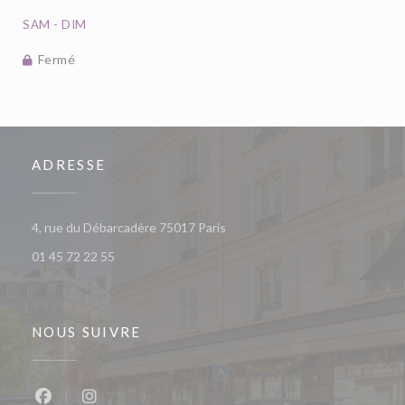
SAM
-
DIM
Fermé
ADRESSE
((ouvre une nouvelle fenêtre))
4, rue du Débarcadère 75017 Paris
01 45 72 22 55
NOUS SUIVRE