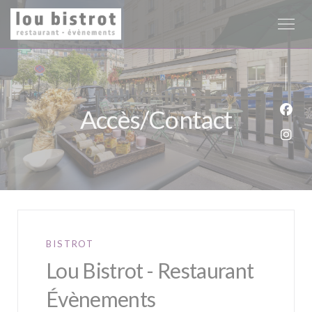
Personnalisation de vos choix en matière de cookies
Accès/Contact
Face
Inst
BISTROT
Lou Bistrot - Restaurant
Évènements