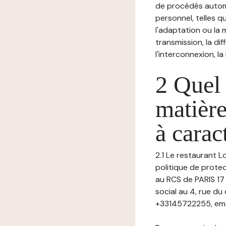
de procédés autom
personnel, telles qu
l'adaptation ou la m
transmission, la di
l'interconnexion, la
2 Quel 
matière
à carac
2.1 Le restaurant L
politique de prote
au RCS de PARIS 1
social au 4, rue d
+33145722255, emai