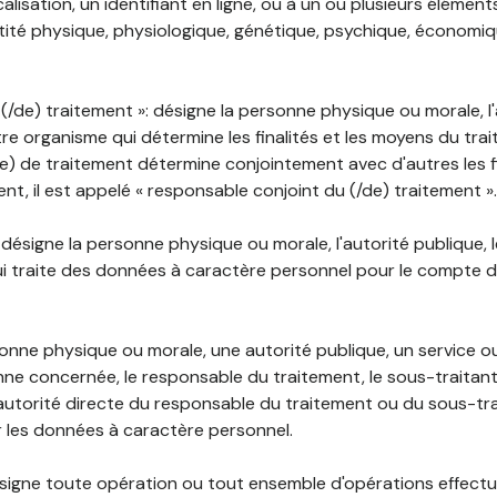
lisation, un identifiant en ligne, ou à un ou plusieurs élément
tité physique, physiologique, génétique, psychique, économiqu
(/de) traitement »: désigne la personne physique ou morale, l'
tre organisme qui détermine les finalités et les moyens du tra
) de traitement détermine conjointement avec d'autres les fin
t, il est appelé « responsable conjoint du (/de) traitement ».
: désigne la personne physique ou morale, l'autorité publique, 
i traite des données à caractère personnel pour le compte 
rsonne physique ou morale, une autorité publique, un service 
nne concernée, le responsable du traitement, le sous-traitan
'autorité directe du responsable du traitement ou du sous-tra
r les données à caractère personnel.
désigne toute opération ou tout ensemble d'opérations effectu