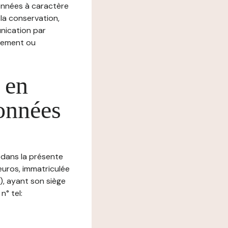
nnées à caractère
, la conservation,
munication par
chement ou
 en
données
 dans la présente
euros, immatriculée
, ayant son siège
° tel: