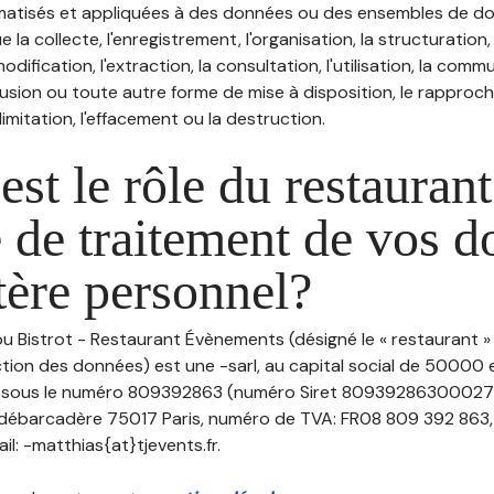
atisés et appliquées à des données ou des ensembles de do
e la collecte, l'enregistrement, l'organisation, la structuration
odification, l'extraction, la consultation, l'utilisation, la com
ffusion ou toute autre forme de mise à disposition, le rappro
 limitation, l'effacement ou la destruction.
est le rôle du restaurant
 de traitement de vos 
tère personnel?
ou Bistrot - Restaurant Évènements (désigné le « restaurant »
ction des données) est une -sarl, au capital social de 50000 
7 sous le numéro 809392863 (numéro Siret 80939286300027)
u débarcadère 75017 Paris, numéro de TVA: FR08 809 392 863, n
l: -matthias{at}tjevents.fr.