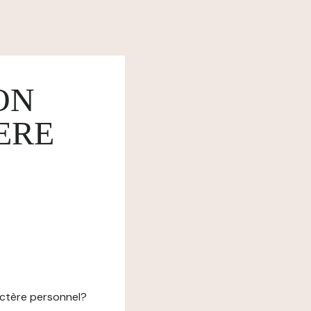
ON
ERE
actère personnel?