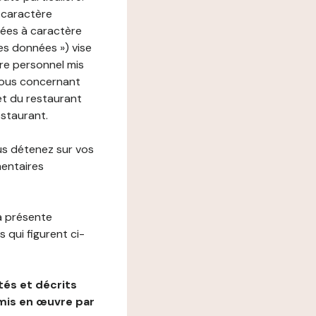
 caractère
nées à caractère
des données ») vise
re personnel mis
vous concernant
net du restaurant
estaurant.
us détenez sur vos
mentaires
a présente
 qui figurent ci-
és et décrits
mis en œuvre par