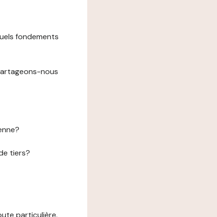
 quels fondements
 partageons-nous
éenne?
de tiers?
te particulière.