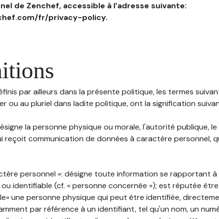
el de Zenchef, accessible à l’adresse suivante:
hef.com/fr/privacy-policy.
itions
inis par ailleurs dans la présente politique, les termes suivant
r ou au pluriel dans ladite politique, ont la signification suiva
 désigne la personne physique ou morale, l'autorité publique, le
i reçoit communication de données à caractère personnel, qu'
ctère personnel »: désigne toute information se rapportant 
 ou identifiable (cf. « personne concernée »); est réputée êt
ble» une personne physique qui peut être identifiée, directem
mment par référence à un identifiant, tel qu'un nom, un numér