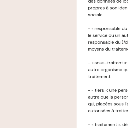
des données de loca
propres à son iden
sociale.
- « responsable du 
le service ou un au
responsable du (/de
moyens du traitemen
- « sous-traitant »
autre organisme qu
traitement.
- « tiers »: une pe
autre que la perso
qui, placées sous l
autorisées à traite
- « traitement »: 