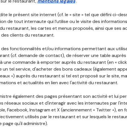
 sur le restaurant,
mentions légales
.
ite le présent site internet (cf. le « site » tel que défini ci-de
ion de tout internaute qui l’utilise ou le visite des informati
é du restaurant, les cartes et menus proposés, ainsi que ses a
r des clients du restaurant.
 des fonctionnalités et/ou informations permettant aux utilis
urant (cf. demande de contact), de réserver une table auprès
à une commande à emporter auprès du restaurant (en « click a
 un tel service, d'acheter des bons cadeaux (également appe
aux ») auprès du restaurant si tel est proposé sur le site, m
mations et actualités en lien avec l'activité du restaurant.
nistre également des pages présentant son activité et lui pe
s réseaux sociaux et d'interagir avec les internautes par l'in
le, Facebook, Instagram et X (anciennement « Twitter »), en 
ectivement utilisés par le restaurant et sur lesquels le resta
 page qu'il administre).