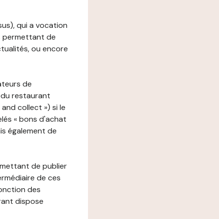
ssus), qui a vocation
ons permettant de
ctualités, ou encore
ateurs de
 du restaurant
nd collect ») si le
lés « bons d'achat
ais également de
rmettant de publier
termédiaire de ces
fonction des
urant dispose