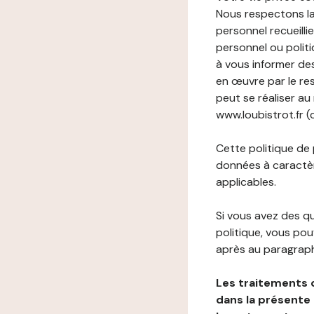
Nous respectons la
personnel recueilli
personnel ou politi
à vous informer de
en œuvre par le re
peut se réaliser au
www.loubistrot.fr (c
Cette politique de
données à caractèr
applicables.
Si vous avez des 
politique, vous po
après au paragraph
Les traitements 
dans la présente