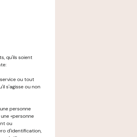
s, qu'ils soient
nte:
 service ou tout
il s'agisse ou non
à une personne
re une «personne
ent ou
o d'identification,