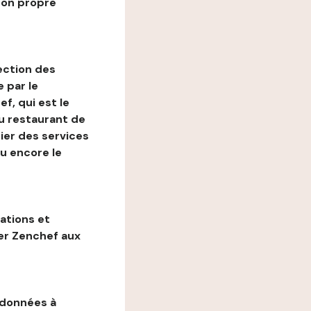
son propre
ection des
 par le
f, qui est le
au restaurant de
ier des services
ou encore le
gations et
ter Zenchef aux
 données à