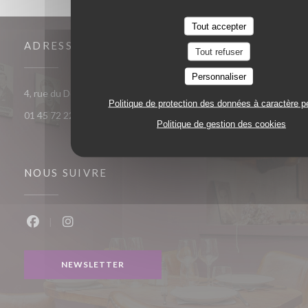
Tout accepter
ADRESSE
Tout refuser
Personnaliser
((ouvre une nouvelle fenêtre))
4, rue du Débarcadère 75017 Paris
Politique de protection des données à caractère p
01 45 72 22 55
Politique de gestion des cookies
NOUS SUIVRE
Facebook ((ouvre une nouvelle fenêtre))
Instagram ((ouvre une nouvelle fenêtre))
NEWSLETTER