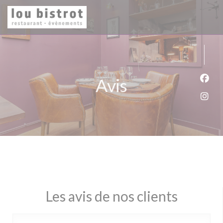
Personnalisation de vos choix en matière de cookies
Avis
Face
Inst
Les avis de nos clients