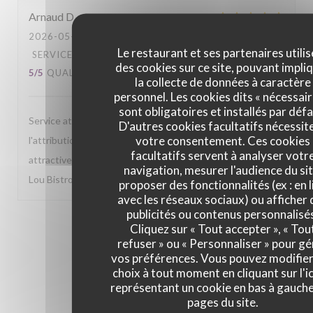
Arnaud
D
2026-05-26
- 12:30 - COUVERTS 2
Le restaurant et ses partenaires utilis
SERVICE
:
5
/5
AMBIANCE
:
5
/5
CUISINE
:
des cookies sur ce site, pouvant impli
5
/5
QUALITÉ / PRIX
:
5
/5
la collecte de données à caractère
personnel. Les cookies dits « nécessair
sont obligatoires et installés par défa
Service attentionné et très sympa tout le long, de
D'autres cookies facultatifs nécessit
votre consentement. Ces cookies
l'attribution d'une table à l'accueil et aus service. Carte
facultatifs servent à analyser votr
attractive et cuisine fine. Toujours un plaisir de venir chez
navigation, mesurer l'audience du sit
Lou Bistrot.
proposer des fonctionnalités (ex : en l
avec les réseaux sociaux) ou afficher 
publicités ou contenus personnalisé
1
2
3
Cliquez sur « Tout accepter », « Tou
refuser » ou « Personnaliser » pour gé
vos préférences. Vous pouvez modifier
choix à tout moment en cliquant sur l'i
représentant un cookie en bas à gauch
pages du site.