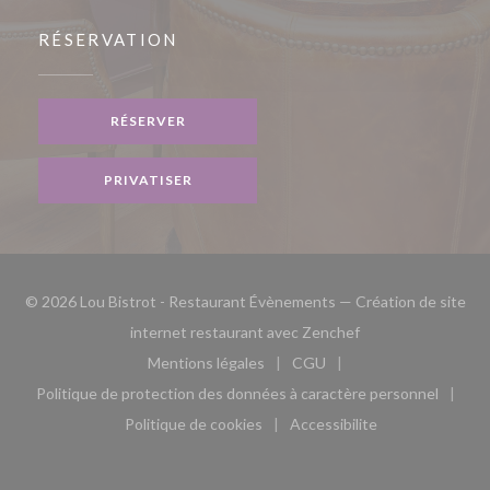
RÉSERVATION
RÉSERVER
PRIVATISER
© 2026 Lou Bistrot - Restaurant Évènements — Création de site
((ouvre une nouvell
internet restaurant avec
Zenchef
Mentions légales
CGU
((ouvre une nouvelle fenêtre))
((ouvre une nouvelle fen
Politique de protection des données à caractère personnel
((ouvre une nouvelle fenêtre))
Politique de cookies
Accessibilite
((ouvre une nouvelle fenêtre))
((ouvre une nouvelle fe