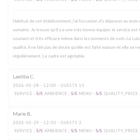
Habitué de cet établissement, j'ai l'occasion d'y déjeuner au mois 
semaine. Je trouve qu'il y a une très bonne équipe: le service est t
souriant et très efficace même dans les moments de rush. La cui
qualité, il ne fait pas de doute qu'elle est faite maison et elle se r
régulièrement. Le cadre est agréable.
Laetitia
C
2026-05-28
- 12:00 - GUESTS 13
SERVICE
:
5
/5
AMBIENCE
:
5
/5
MENU
:
5
/5
QUALITY_PRICE
Marie
B
2026-05-29
- 12:30 - GUESTS 2
SERVICE
:
5
/5
AMBIENCE
:
5
/5
MENU
:
5
/5
QUALITY_PRICE