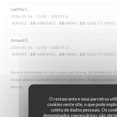
Laetitia
C
2026-05-26
- 12:00 - GUESTS 8
SERVICE
:
5
/5
AMBIENCE
:
5
/5
MENU
:
5
/5
QUALITY_PRICE
Arnaud
D
2026-05-26
- 12:30 - GUESTS 2
SERVICE
:
5
/5
AMBIENCE
:
5
/5
MENU
:
5
/5
QUALITY_PRICE
Service attentionné et très sympa tout le long, de l'attribution d'u
et aus service. Carte attractive et cuisine fine. Toujours un plaisi
Bistrot.
O restaurante e seus parceiros uti
1
2
3
cookies neste site, o que pode impli
coleta de dados pessoais. Os coo
denominados «necessários» são obrig