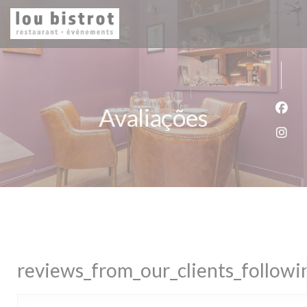
Painel de Gerenciamento de Cookies
Avaliações
Face
Inst
reviews_from_our_clients_follow