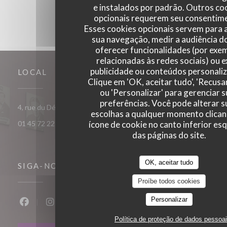
e instalados por padrão. Outros co
opcionais requerem seu consentim
Esses cookies opcionais servem para a
sua navegação, medir a audiência do
oferecer funcionalidades (por exe
relacionadas às redes sociais) ou e
publicidade ou conteúdos personali
LOCAL
Clique em 'OK, aceitar tudo', 'Recusa
ou 'Personalizar' para gerenciar 
preferências. Você pode alterar s
((abre numa nova janela))
4, rue du Débarcadère 75017 Paris
escolhas a qualquer momento clica
ícone de cookie no canto inferior es
01 45 72 22 55
das páginas do site.
OK, aceitar tudo
SIGA-NOS
Proíbe todos cookies
Personalizar
Facebook ((abre numa nova janela))
Instagram ((abre numa nova janela))
Política de proteção de dados pessoa