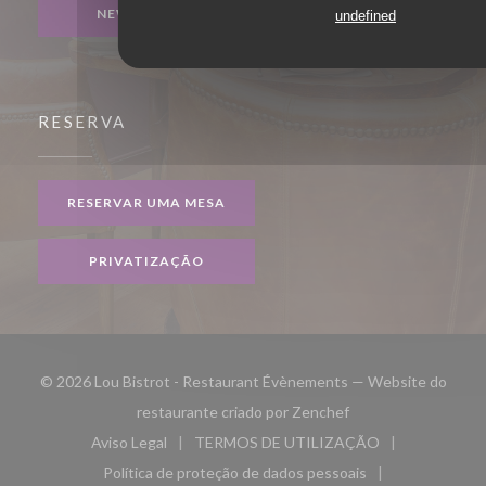
NEWSLETTER
undefined
RESERVA
RESERVAR UMA MESA
PRIVATIZAÇÃO
© 2026 Lou Bistrot - Restaurant Évènements — Website do
((abre numa nova jan
restaurante criado por
Zenchef
Aviso Legal
TERMOS DE UTILIZAÇÃO
((abre numa nova janela))
((abre numa nova janela))
Política de proteção de dados pessoais
((abre numa nova janela))