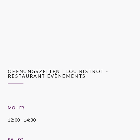
ÖFFNUNGSZEITEN
LOU BISTROT -
RESTAURANT ÉVÈNEMENTS
MO
-
FR
12:00 - 14:30
SA
-
SO