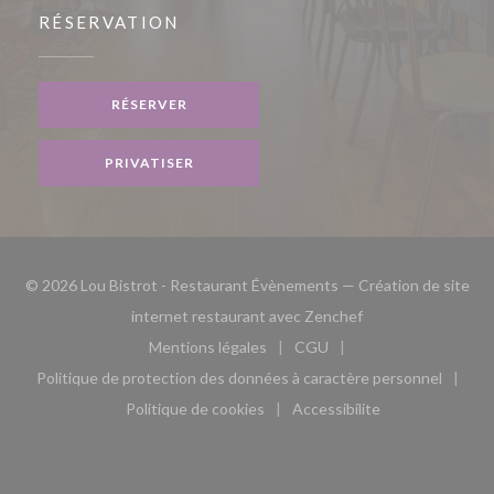
RÉSERVATION
RÉSERVER
PRIVATISER
© 2026 Lou Bistrot - Restaurant Évènements — Création de site
((ouvre une nouvell
internet restaurant avec
Zenchef
Mentions légales
CGU
((ouvre une nouvelle fenêtre))
((ouvre une nouvelle fen
Politique de protection des données à caractère personnel
((ouvre une nouvelle fenêtre))
Politique de cookies
Accessibilite
((ouvre une nouvelle fenêtre))
((ouvre une nouvelle fe