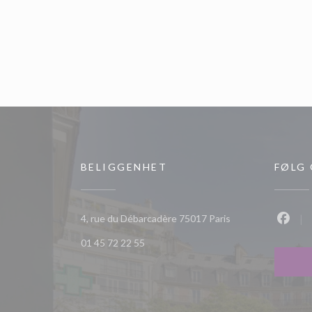
BELIGGENHET
FØLG
((åpner i et nytt vi
4, rue du Débarcadère 75017 Paris
Faceb
01 45 72 22 55