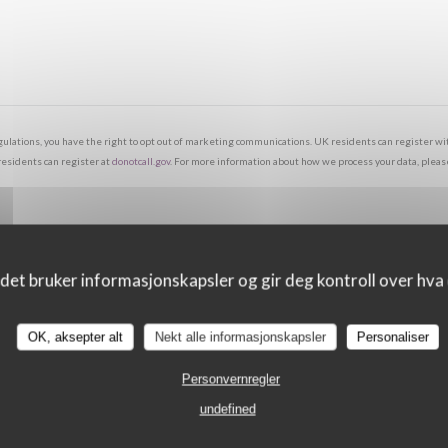
egulations, you have the right to opt out of marketing communications. UK residents can register 
 residents can register at
donotcall.gov
. For more information about how we process your data, plea
det bruker informasjonskapsler og gir deg kontroll over hva d
OK, aksepter alt
Nekt alle informasjonskapsler
Personaliser
Personvernregler
undefined