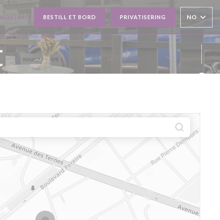
NO
 KONTAKT
BESTILL ET BORD
PRIVATISERING
 NYTT VINDU))
t
Faceb
Insta