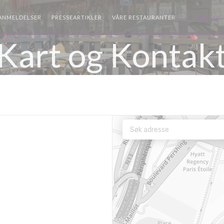
ANMELDELSER
PRESSEARTIKLER
VÅRE RESTAURANTER
KART OG
((ÅPNER I ET
Kart og Kontak