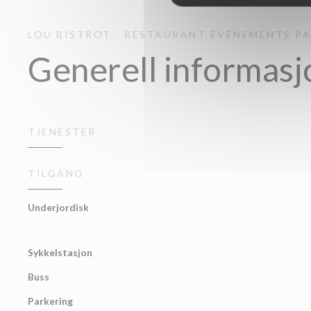
LOU BISTROT - RESTAURANT ÉVÈNEMENTS
PA
Generell informasj
TJENESTER
TILGANG
Underjordisk
Sykkelstasjon
Buss
Parkering