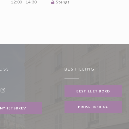
12:00 - 14:30
Stengt
 OSS
BESTILLING
ndu))
BESTILL ET BORD
ook ((åpner i et nytt vindu))
Instagram ((åpner i et nytt vindu))
PRIVATISERING
NYHETSBREV