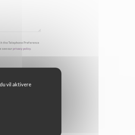
with the Telephone Preference
se see our
privacy policy
.
u vil aktivere