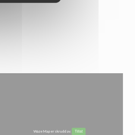
Waze Map er skrudd av.
Tillat