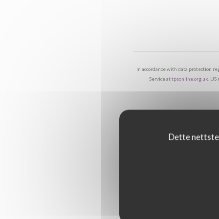
In accordance with data protection r
Service at
tpsonline.org.uk
. US
Dette nettste