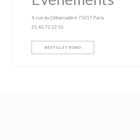
((åpner i et nytt v
4, rue du Débarcadère 75017 Paris
01 45 72 22 55
BESTILL ET BORD