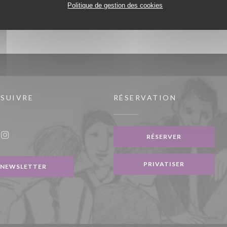
Politique de gestion des cookies
 SUIVRE
RÉSERVATION
e fenêtre))
RÉSERVER
ook ((ouvre une nouvelle fenêtre))
Instagram ((ouvre une nouvelle fenêtre))
PRIVATISER
NEWSLETTER