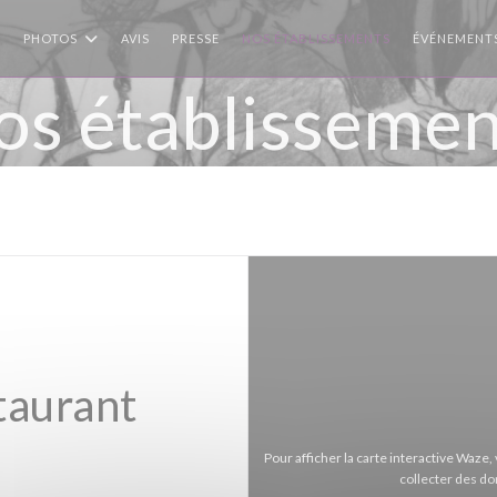
PHOTOS
AVIS
PRESSE
NOS ÉTABLISSEMENTS
ÉVÉNEMENT
os établissemen
taurant
Pour afficher la carte interactive Waz
collecter des do