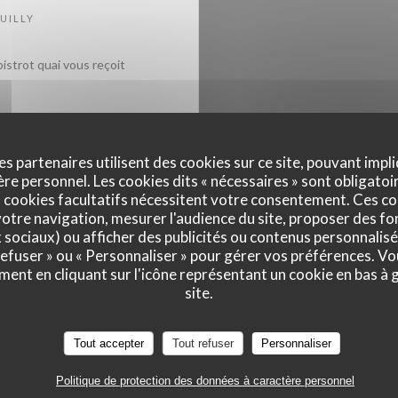
UILLY
bistrot quai vous reçoit
e chef propose une
saison. Une sélection
es partenaires utilisent des cookies sur ce site, pouvant impli
 du marché. Les
e personnel. Les cookies dits « nécessaires » sont obligatoir
privés et
 cookies facultatifs nécessitent votre consentement. Ces co
otre navigation, mesurer l'audience du site, proposer des fon
ganisons vos cocktails,
x sociaux) ou afficher des publicités ou contenus personnalisé
e ... Notre chef décline
 refuser » ou « Personnaliser » pour gérer vos préférences. V
ant un soin particulier
ment en cliquant sur l'icône représentant un cookie en bas à
ermet de recevoir 55
site.
sse est à la disposition
 afin de répondre
Tout accepter
Tout refuser
Personnaliser
Politique de protection des données à caractère personnel