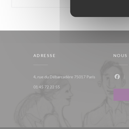
ADRESSE
NOUS
((ouvre une nouvell
4, rue du Débarcadère 75017 Paris
Faceb
01 45 72 22 55