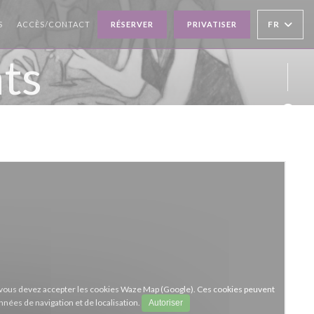
((OUVRE UNE NOUVELLE FENÊTRE))
FR
S
ACCÈS/CONTACT
RÉSERVER
PRIVATISER
ts
Face
Inst
e, vous devez accepter les cookies Waze Map (Google). Ces cookies peuvent
nnées de navigation et de localisation.
Autoriser