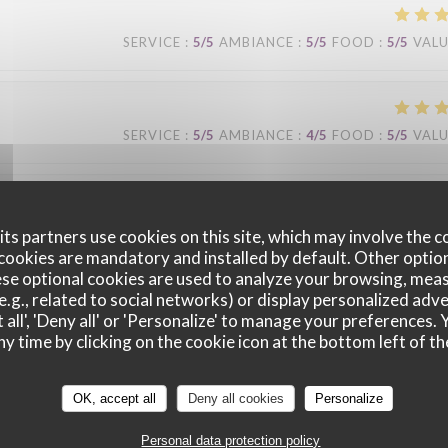
SERVICE
:
5
/5
AMBIANCE
:
5
/5
FOOD
:
5
/5
VAL
SERVICE
:
5
/5
AMBIANCE
:
4
/5
FOOD
:
5
/5
VAL
SERVICE
:
5
/5
AMBIANCE
:
5
/5
FOOD
:
5
/5
VAL
ts partners use cookies on this site, which may involve the c
cookies are mandatory and installed by default. Other optio
se optional cookies are used to analyze your browsing, meas
au mois une fois par semaine. Je trouve qu'il y a une très bonne équipe: le
e.g., related to social networks) or display personalized adve
 all', 'Deny all' or 'Personalize' to manage your preferences
e dans les moments de rush. La cuisine est de bonne qualité, il ne fait pa
ny time by clicking on the cookie icon at the bottom left of th
égulièrement. Le cadre est agréable.
OK, accept all
Deny all cookies
Personalize
Personal data protection policy
SERVICE
:
5
/5
AMBIANCE
:
5
/5
FOOD
:
5
/5
VAL