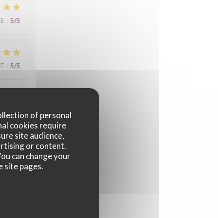
UE
:
5
/5
UE
:
5
/5
UE
:
5
/5
ollection of personal
nal cookies require
ure site audience,
rtising or content.
. You can change your
s de
e site pages.
UE
:
5
/5