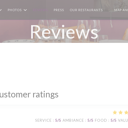
PHOTOS
REVIEWS
PRESS
OUR RESTAURANTS
MAP AN
((OPENS I
Reviews
ustomer ratings
SERVICE
:
5
/5
AMBIANCE
:
5
/5
FOOD
:
5
/5
VAL