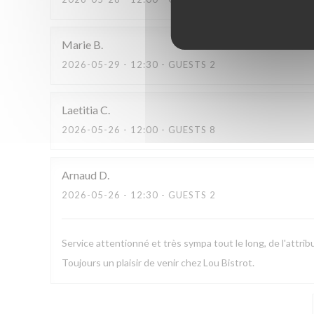
Marie
B
2026-05-29
- 12:30 - GUESTS 2
Laetitia
C
2026-05-26
- 12:00 - GUESTS 8
Arnaud
D
2026-05-26
- 12:30 - GUESTS 2
Service attentionné et très sympa tout le long, de l'attribut
Toujours un plaisir de venir chez Lou Bistrot.