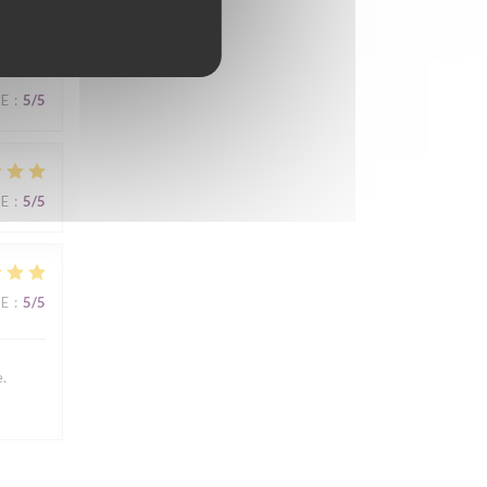
UE
:
5
/5
UE
:
5
/5
UE
:
5
/5
e.