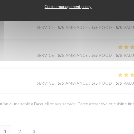
Cookie management policy
SERVICE
:
5
/5
AMBIANCE
:
5
/5
FOOD
:
5
/5
VAL
SERVICE
:
5
/5
AMBIANCE
:
5
/5
FOOD
:
5
/5
VAL
SERVICE
:
5
/5
AMBIANCE
:
5
/5
FOOD
:
5
/5
VAL
ion d'une table à l'accueil et aus service. Carte attractive et cuisine fin
1
2
3