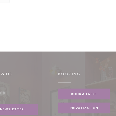
OW US
BOOKING
indow))
BOOK A TABLE
ook ((opens in a new window))
Instagram ((opens in a new window))
PRIVATIZATION
NEWSLETTER