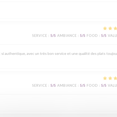
SERVICE
:
5
/5
AMBIANCE
:
5
/5
FOOD
:
5
/5
VAL
t si authentique, avec un très bon service et une qualité des plats toujou
SERVICE
:
5
/5
AMBIANCE
:
5
/5
FOOD
:
5
/5
VAL