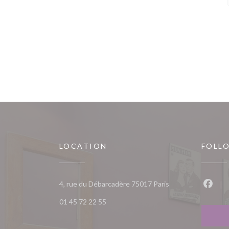
LOCATION
FOLL
((opens in a new w
4, rue du Débarcadère 75017 Paris
Faceb
01 45 72 22 55