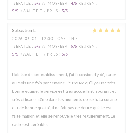
SERVICE
:
5
/5
ATMOSFEER
:
4
/5
KEUKEN
:
5
/5
KWALITEIT / PRIJS
:
5
/5
Sebastien
L
2026-06-01
- 12:30 - GASTEN 5
SERVICE
:
5
/5
ATMOSFEER
:
5
/5
KEUKEN
:
5
/5
KWALITEIT / PRIJS
:
5
/5
Habitué de cet établissement, j'ai l'occasion d'y déjeuner
au mois une fois par semaine. Je trouve qu'il y a une très
bonne équipe: le service est très accueillant, souriant et
très efficace même dans les moments de rush. La cuisine
est de bonne qualité, il ne fait pas de doute qu'elle est
faite maison et elle se renouvelle très régulièrement. Le
cadre est agréable.