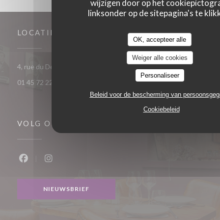
wijzigen door op het cookiepictog
linksonder op de sitepagina's te klik
LOCATIE
OK, accepteer alle
Weiger alle cookies
((opent in een nieuw venster))
4, rue du Débarcadère 75017 Paris
Personaliseer
01 45 72 22 55
Beleid voor de bescherming van persoonsge
Cookiebeleid
VOLG ONS
Facebook ((opent in een nieuw venster))
Instagram ((opent in een nieuw venster))
NIEUWSBRIEF