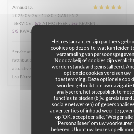
Arnaud
D
2026-05-26
- 12:30 - GASTEN 2
SERVICE
:
5
/5
ATMOSFEER
:
5
/5
KEUKEN
:
5
/5
KWALITEIT / PRIJS
:
5
/5
Het restaurant en zijn partners gebr
cookies op deze site, wat kan leiden t
Service attentionné et très sympa tout le long, de
verzameling van persoonsgegeven
'Noodzakelijke' cookies zijn verplich
l'attribution d'une table à l'accueil et aus service. Carte
worden standaard geïnstalleerd. An
attractive et cuisine fine. Toujours un plaisir de venir chez
optionele cookies vereisen uw
Lou Bistrot.
toestemming. Deze optionele cook
worden gebruikt om uw navigatie 
analyseren, het sitepubliek te mete
1
2
3
functies te bieden (bijv. gerelateerd
sociale netwerken) of gepersonalise
advertenties of inhoud weer te geven.
op 'OK, accepteer alle', 'Weiger alle'
'Personaliseer' om uw voorkeuren 
beheren. U kunt uw keuzes op elk mo