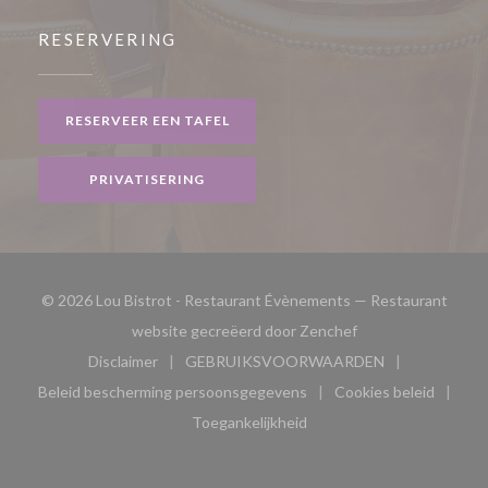
RESERVERING
RESERVEER EEN TAFEL
PRIVATISERING
© 2026 Lou Bistrot - Restaurant Évènements — Restaurant
((opent in een nieu
website gecreëerd door
Zenchef
Disclaimer
GEBRUIKSVOORWAARDEN
((opent in een nieuw venster))
((opent in een nieuw venster
Beleid bescherming persoonsgegevens
Cookies beleid
((opent in een nieuw venster))
((opent in ee
Toegankelijkheid
((opent in een nieuw venster))