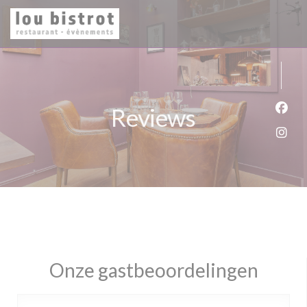
Cookies beheer paneel
Reviews
Face
Inst
Onze gastbeoordelingen