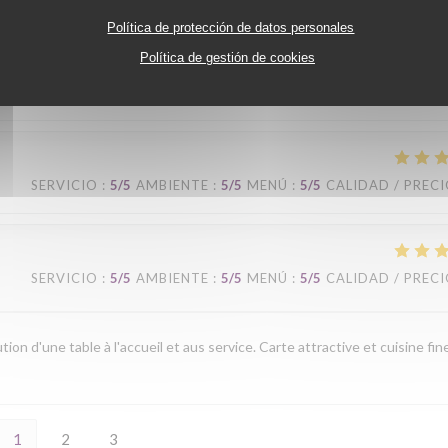
Política de protección de datos personales
Política de gestión de cookies
SERVICIO
:
5
/5
AMBIENTE
:
5
/5
MENÚ
:
5
/5
CALIDAD / PREC
SERVICIO
:
5
/5
AMBIENTE
:
5
/5
MENÚ
:
5
/5
CALIDAD / PREC
SERVICIO
:
5
/5
AMBIENTE
:
5
/5
MENÚ
:
5
/5
CALIDAD / PREC
ion d'une table à l'accueil et aus service. Carte attractive et cuisine fin
1
2
3