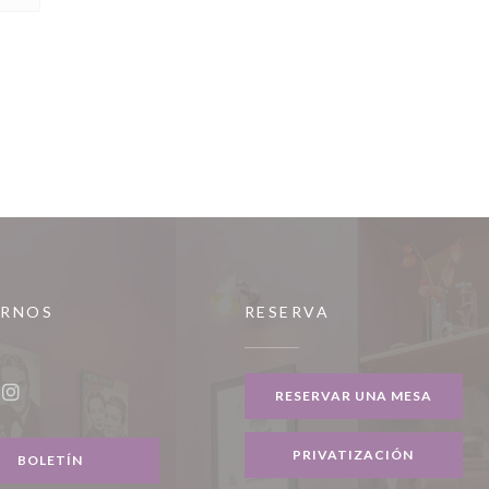
IRNOS
RESERVA
a ventana))
RESERVAR UNA MESA
ook ((abre en una nueva ventana))
Instagram ((abre en una nueva ventana))
PRIVATIZACIÓN
BOLETÍN