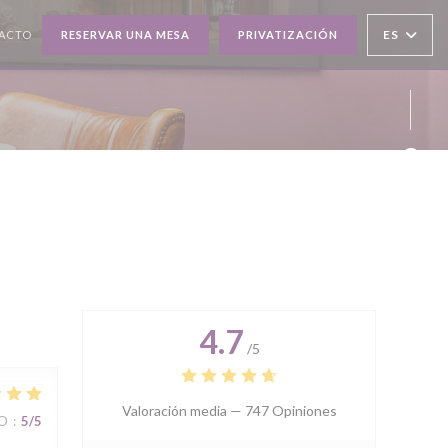
ES
TACTO
RESERVAR UNA MESA
PRIVATIZACIÓN
UEVA VENTANA))
Face
Inst
4.7
/5
Valoración media —
747 Opiniones
IO
:
5
/5