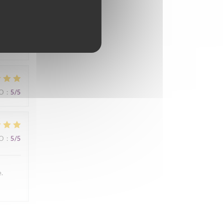
IO
:
5
/5
IO
:
5
/5
IO
:
5
/5
e.