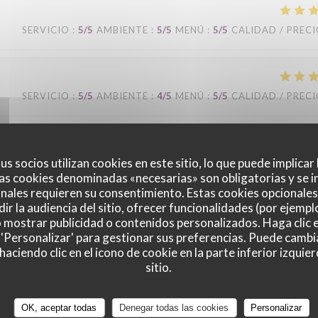
SERVICIO
:
5
/5
AMBIENTE
:
5
/5
MENÚ
:
5
/5
CALIDAD / PREC
SERVICIO
:
5
/5
AMBIENTE
:
4
/5
MENÚ
:
5
/5
CALIDAD / PREC
us socios utilizan cookies en este sitio, lo que puede implicar
SERVICIO
:
5
/5
AMBIENTE
:
5
/5
MENÚ
:
5
/5
CALIDAD / PREC
as cookies denominadas «necesarias» son obligatorias y se i
nales requieren su consentimiento. Estas cookies opcionales 
ir la audiencia del sitio, ofrecer funcionalidades (por ejempl
au mois une fois par semaine. Je trouve qu'il y a une très bonne équipe: le
o mostrar publicidad o contenidos personalizados. Haga clic e
e dans les moments de rush. La cuisine est de bonne qualité, il ne fait pa
 'Personalizar' para gestionar sus preferencias. Puede cambi
égulièrement. Le cadre est agréable.
ciendo clic en el icono de cookie en la parte inferior izquier
sitio.
OK, aceptar todas
Denegar todas las cookies
Personalizar
SERVICIO
:
5
/5
AMBIENTE
:
5
/5
MENÚ
:
5
/5
CALIDAD / PREC