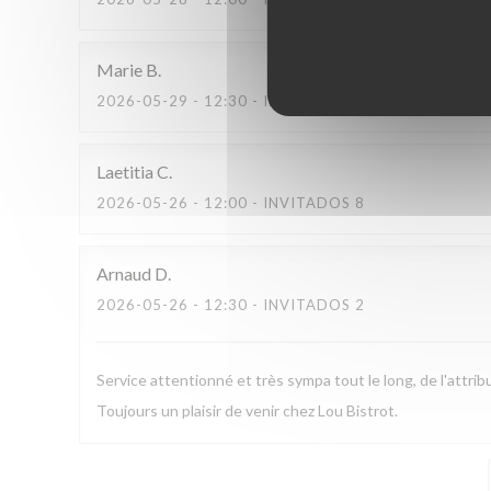
Marie
B
2026-05-29
- 12:30 - INVITADOS 2
Laetitia
C
2026-05-26
- 12:00 - INVITADOS 8
Arnaud
D
2026-05-26
- 12:30 - INVITADOS 2
Service attentionné et très sympa tout le long, de l'attribut
Toujours un plaisir de venir chez Lou Bistrot.