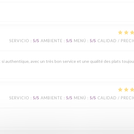
SERVICIO
:
5
/5
AMBIENTE
:
5
/5
MENÚ
:
5
/5
CALIDAD / PREC
t si authentique, avec un très bon service et une qualité des plats toujou
SERVICIO
:
5
/5
AMBIENTE
:
5
/5
MENÚ
:
5
/5
CALIDAD / PREC