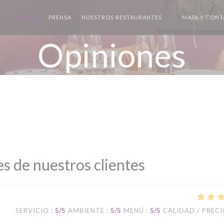
OPINIONES
PRENSA
NUESTROS RESTAURANTES
MAPA Y CON
((ABRE EN UNA N
Opiniones
s de nuestros clientes
SERVICIO
:
5
/5
AMBIENTE
:
5
/5
MENÚ
:
5
/5
CALIDAD / PREC