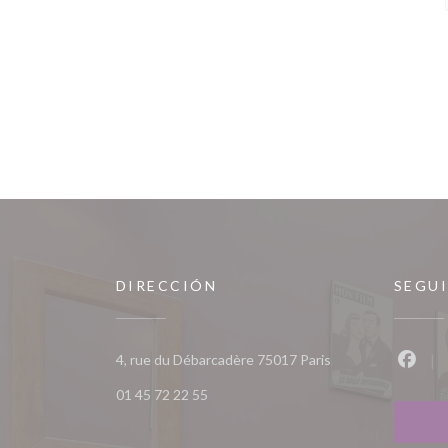
DIRECCIÓN
SEGU
((abre en una nuev
4, rue du Débarcadère 75017 Paris
Faceb
01 45 72 22 55