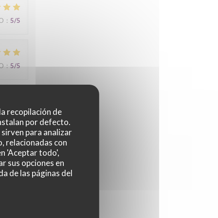
IO
:
5
/5
IO
:
5
/5
 la recopilación de
IO
:
5
/5
nstalan por defecto.
sirven para analizar
o, relacionadas con
n 'Aceptar todo',
s de
ar sus opciones en
da de las páginas del
IO
:
5
/5