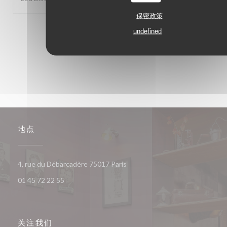
保密政策
1
2
3
undefined
地点
((在新窗口中打开))
4, rue du Débarcadère 75017 Paris
01 45 72 22 55
关注我们