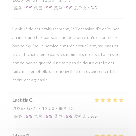
2026-06-01
- 12:30 - 来宾 5
服务
:
5
/5
氛围
:
5
/5
菜单
:
5
/5
质价比
:
5
/5
Habitué de cet établissement, j'ai l'occasion d'y déjeuner
au mois une fois par semaine. Je trouve qu'il y a une très
bonne équipe: le service est très accueillant, souriant et
très efficace même dans les moments de rush. La cuisine
est de bonne qualité, il ne fait pas de doute qu'elle est
faite maison et elle se renouvelle très régulièrement. Le
cadre est agréable.
Laetitia
C
2026-05-28
- 12:00 - 来宾 13
服务
:
5
/5
氛围
:
5
/5
菜单
:
5
/5
质价比
:
5
/5
Marie
B