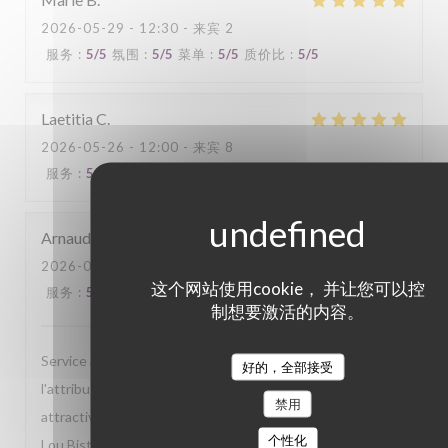
2026-05-29
- 12:30 - 来宾 2
服务
:
5
/5
氛围
:
5
/5
菜单
:
5
/5
质价比
:
5
/5
Laetitia
C
2026-05-26
- 12:00 - 来宾 8
服务
:
5
/5
氛围
:
5
/5
菜单
:
5
/5
质价比
:
5
/5
Arnaud
D
2026-05-26
- 12:30 - 来宾 2
这个网站使用cookie， 并让您可以控
服务
:
5
/5
氛围
:
5
/5
菜单
:
5
/5
质价比
:
5
/5
制想要激活的内容。
Service attentionné et très sympa tout le long, de
好的，全部接受
l'attribution d'une table à l'accueil et aus service. Carte
禁用
attractive et cuisine fine. Toujours un plaisir de venir chez
个性化
Lou Bistrot.