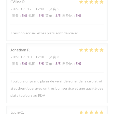
Céline
R
2026-06-12
- 12:00 - 来宾 5
服务
:
5
/5
氛围
:
5
/5
菜单
:
5
/5
质价比
:
5
/5
Très bon accueil et les plats sont délicieux
Jonathan
P
2026-06-10
- 12:30 - 来宾 3
服务
:
5
/5
氛围
:
5
/5
菜单
:
5
/5
质价比
:
5
/5
Toujours un grand plaisir de venir déjeuner dans ce bistrot
si authentique, avec un très bon service et une qualité des
plats toujours au RDV
Lucie
C