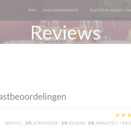
ORDELINGEN
PERS
ONZE RESTAURANTS
PLATTEGROND EN CO
((OPENT IN EEN NIEUW VE
Reviews
astbeoordelingen
SERVICE
:
5
/5
ATMOSFEER
:
5
/5
KEUKEN
:
5
/5
KWALITEIT / PRI