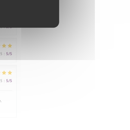
JS
:
5
/5
JS
:
5
/5
JS
:
5
/5
e.