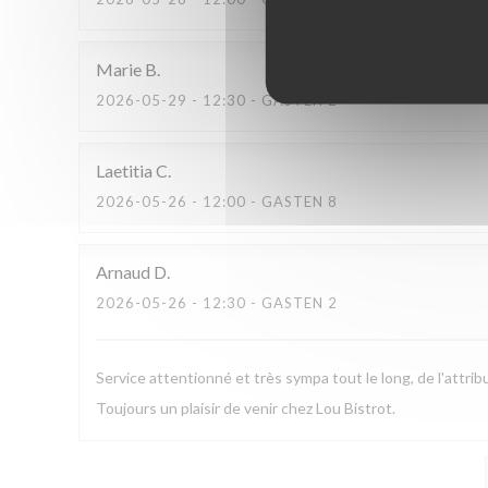
Marie
B
2026-05-29
- 12:30 - GASTEN 2
Laetitia
C
2026-05-26
- 12:00 - GASTEN 8
Arnaud
D
2026-05-26
- 12:30 - GASTEN 2
Service attentionné et très sympa tout le long, de l'attribut
Toujours un plaisir de venir chez Lou Bistrot.