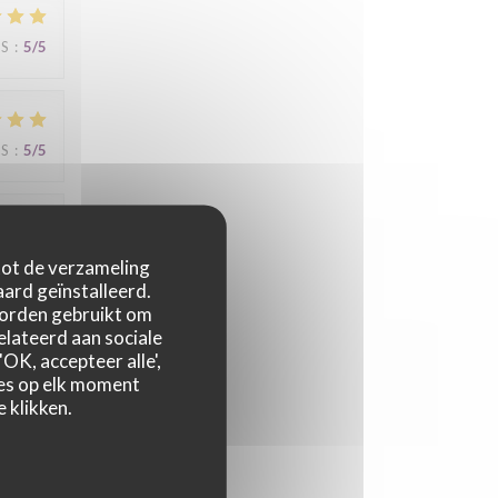
JS
:
5
/5
JS
:
5
/5
JS
:
5
/5
 tot de verzameling
ard geïnstalleerd.
worden gebruikt om
relateerd aan sociale
OK, accepteer alle',
s de
zes op elk moment
 klikken.
JS
:
5
/5