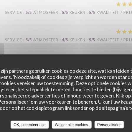
SERVICE
:
5
/5
ATMOSFEER
:
5
/5
KEUKEN
:
5
/5
KWALITEIT / PRI
SERVICE
:
5
/5
ATMOSFEER
:
4
/5
KEUKEN
:
5
/5
KWALITEIT / PRI
SERVICE
:
5
/5
ATMOSFEER
:
5
/5
KEUKEN
:
5
/5
KWALITEIT / PRI
zijn partners gebruiken cookies op deze site, wat kan leiden
ens. 'Noodzakelijke' cookies zijn verplicht en worden standa
cookies vereisen uw toestemming. Deze optionele cookies 
au mois une fois par semaine. Je trouve qu'il y a une très bonne équipe: le
yseren, het sitepubliek te meten, functies te bieden (bijv. ge
sonaliseerde advertenties of inhoud weer te geven. Klik op '
e dans les moments de rush. La cuisine est de bonne qualité, il ne fait pa
 'Personaliseer' om uw voorkeuren te beheren. U kunt uw keu
égulièrement. Le cadre est agréable.
 door op het cookiepictogram linksonder op de sitepagina's te
OK, accepteer alle
Weiger alle cookies
Personaliseer
SERVICE
:
5
/5
ATMOSFEER
:
5
/5
KEUKEN
:
5
/5
KWALITEIT / PRI