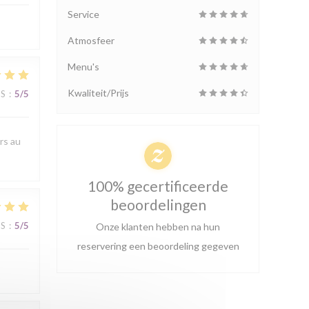
Service
Atmosfeer
Menu's
Kwaliteit/Prijs
JS
:
5
/5
rs au
100% gecertificeerde
beoordelingen
JS
:
5
/5
Onze klanten hebben na hun
reservering een beoordeling gegeven