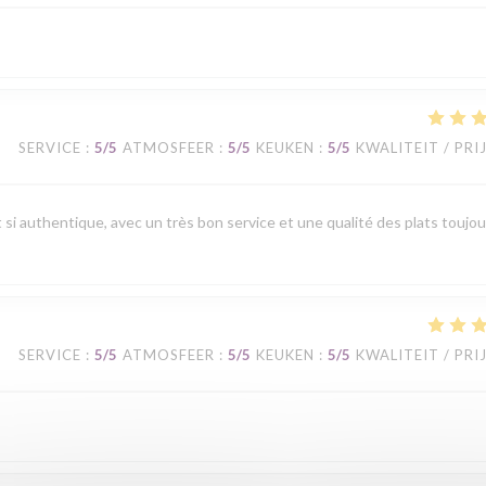
SERVICE
:
5
/5
ATMOSFEER
:
5
/5
KEUKEN
:
5
/5
KWALITEIT / PRI
t si authentique, avec un très bon service et une qualité des plats toujou
SERVICE
:
5
/5
ATMOSFEER
:
5
/5
KEUKEN
:
5
/5
KWALITEIT / PRI