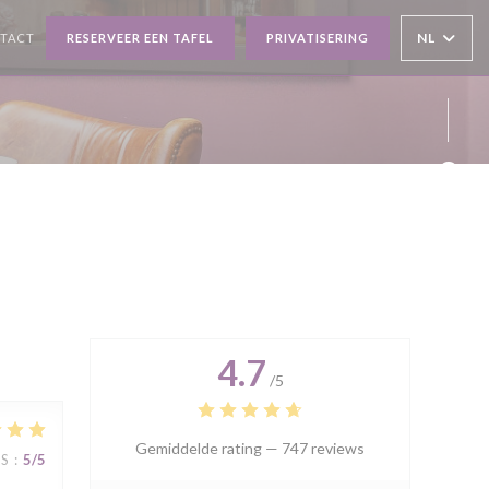
NL
NTACT
RESERVEER EEN TAFEL
PRIVATISERING
NSTER))
Face
Inst
4.7
/5
Gemiddelde rating —
747 reviews
JS
:
5
/5