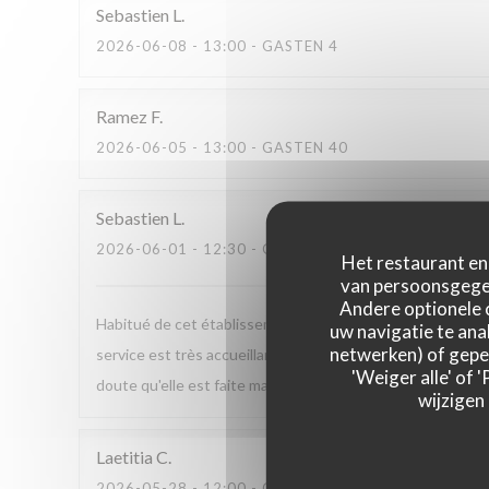
Sebastien
L
2026-06-08
- 13:00 - GASTEN 4
Ramez
F
2026-06-05
- 13:00 - GASTEN 40
Sebastien
L
2026-06-01
- 12:30 - GASTEN 5
Het restaurant en 
van persoonsgegev
Andere optionele 
Habitué de cet établissement, j'ai l'occasion d'y déjeuner 
uw navigatie te anal
netwerken) of geper
service est très accueillant, souriant et très efficace mêm
'Weiger alle' of
doute qu'elle est faite maison et elle se renouvelle très r
wijzigen
Laetitia
C
2026-05-28
- 12:00 - GASTEN 13