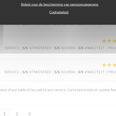
Beleid voor de bescherming van persoonsgegevens
Cookiebeleid
SERVICE
:
5
/5
ATMOSFEER
:
5
/5
KEUKEN
:
5
/5
KWALITEIT / PRI
SERVICE
:
5
/5
ATMOSFEER
:
5
/5
KEUKEN
:
5
/5
KWALITEIT / PRI
SERVICE
:
5
/5
ATMOSFEER
:
5
/5
KEUKEN
:
5
/5
KWALITEIT / PRI
ion d'une table à l'accueil et aus service. Carte attractive et cuisine fin
1
2
3