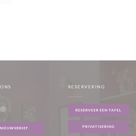
 ONS
RESERVERING
uw venster))
RESERVEER EEN TAFEL
ook ((opent in een nieuw venster))
Instagram ((opent in een nieuw venster))
PRIVATISERING
NIEUWSBRIEF