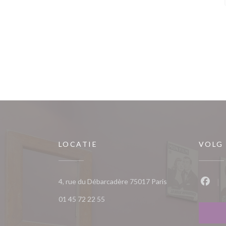
LOCATIE
VOLG
((opent in een nie
4, rue du Débarcadère 75017 Paris
Faceb
01 45 72 22 55