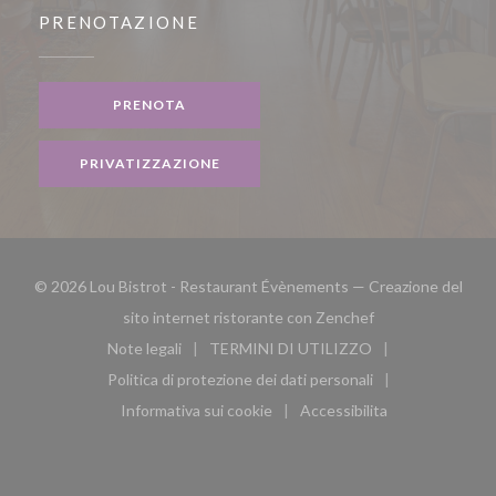
PRENOTAZIONE
PRENOTA
PRIVATIZZAZIONE
© 2026 Lou Bistrot - Restaurant Évènements — Creazione del
((apre una nuova f
sito internet ristorante con
Zenchef
Note legali
TERMINI DI UTILIZZO
((apre una nuova finestra))
((apre una nuova finestra))
Politica di protezione dei dati personali
((apre una nuova finestra))
Informativa sui cookie
Accessibilita
((apre una nuova finestra))
((apre una nuova finest