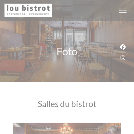
Personalizzazione delle tue scelte sui cookie
Foto
Face
Inst
Salles du bistrot