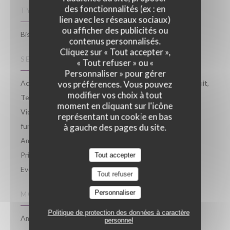
des fonctionnalités (ex : en
TYPE DE RESTAURANT
lien avec les réseaux sociaux)
ou afficher des publicités ou
Bistrot, Restaurant Traditionnel
contenus personnalisés.
Cliquez sur « Tout accepter »,
SERVICES
« Tout refuser » ou «
Personnaliser » pour gérer
Accès aux personnes à mobilité réduite, Accès wifi gratuit,
vos préférences. Vous pouvez
modifier vos choix à tout
Terrasse, Vestiaire, Espace bar détente, Ecran /
moment en cliquant sur l'icône
Vidéoprojecteur / Micro, Animaux acceptés, Espace
représentant un cookie en bas
fumeurs, Veggie Friendly, Bar à Vin, Repas d'affaire,
à gauche des pages du site.
Ambiance musicale, Peut accueillir des groupes,
Privatisation, Anniversaires, Devis personnalisé gratuit,
Tout accepter
Evénementiel
Tout refuser
Personnaliser
MOYENS DE PAIEMENT
Politique de protection des données à caractère
Amex, Sans Contact, Ticket Restaurant, Paiement Sans
personnel