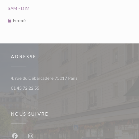
SAM
-
DIM
Fermé
ADRESSE
((ouvre une nouvelle fenêtre))
4, rue du Débarcadère 75017 Paris
01 45 72 22 55
NOUS SUIVRE