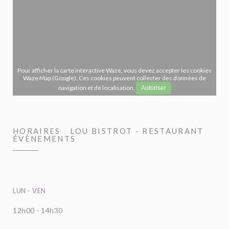
Pour afficher la carte interactive Waze, vous devez accepter les cookies
Waze Map (Google). Ces cookies peuvent collecter des données de
navigation et de localisation.
Autoriser
HORAIRES
LOU BISTROT - RESTAURANT
ÉVÈNEMENTS
LUN
-
VEN
12h00 - 14h30