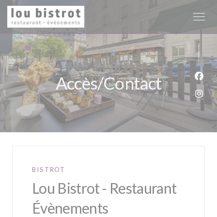
Personnalisation de vos choix en matière de cookies
Accès/Contact
Face
Inst
BISTROT
Lou Bistrot - Restaurant
Évènements