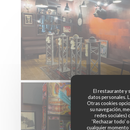
El restaurante y s
datos personales. L
Otras cookies opcio
su navegación, med
redes sociales) 
'Rechazar todo' o
cualquier momento ha