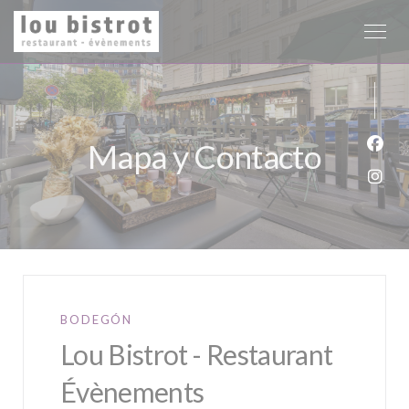
Personalización de sus opciones de cookies
Mapa y Contacto
Face
Inst
BODEGÓN
Lou Bistrot - Restaurant
Évènements