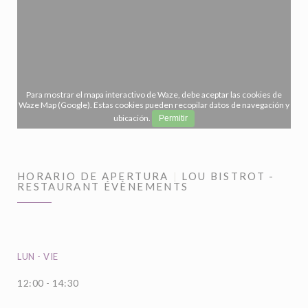
Para mostrar el mapa interactivo de Waze, debe aceptar las cookies de
Waze Map (Google). Estas cookies pueden recopilar datos de navegación y
ubicación.
Permitir
HORARIO DE APERTURA
LOU BISTROT -
RESTAURANT ÉVÈNEMENTS
LUN
-
VIE
12:00 - 14:30