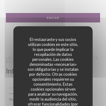
El restaurante y sus socios
utilizan cookies en este sitio,
lo que puede implicar la
recopilación de datos
LOU BISTROT - RESTAURANT ÉVÈNEMENTS
personales. Las cookies
BODEGÓN
PARIS
denominadas «necesarias»
Información general
son obligatorias y se instalan
por defecto. Otras cookies
opcionales requieren su
consentimiento. Estas
COCINA
cookies opcionales sirven
para analizar su navegación,
medir la audiencia del sitio,
Francesa
ofrecer funcionalidades (por