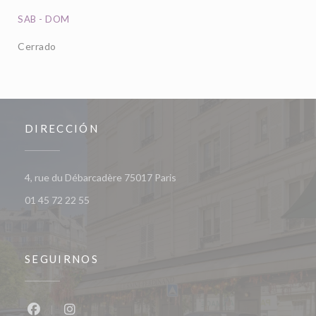
SAB
-
DOM
Cerrado
DIRECCIÓN
((abre en una nueva ventana))
4, rue du Débarcadère 75017 Paris
01 45 72 22 55
SEGUIRNOS