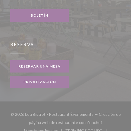
Facebook ((abre en una nueva ventana))
Instagram ((abre en una nueva ventana))
BOLETÍN
RESERVA
RESERVAR UNA MESA
PRIVATIZACIÓN
© 2026 Lou Bistrot - Restaurant Évènements — Creación de
((abre en una n
página web de restaurante con
Zenchef
Menciones legales
TÉRMINOS DE USO