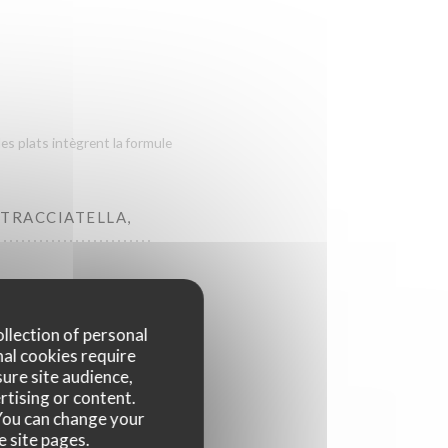
es plats intègrent la formule
STRACCIATELLA,
IENTAL, JUS À
ollection of personal
nal cookies require
ES, RIZ
ure site audience,
rtising or content.
. You can change your
e site pages.