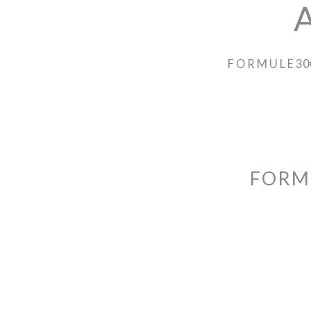
F O R M U L E 30
FORMUL