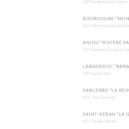
IGP Famille Guibert Verre:
BOURGOGNE "MONT
AOC Michel Goubardet fils
ANJOU "RIVIÈRE S
IGP Domaine Sauveroy Verr
LANGUEDOC "ABRA
IGP Benoit Viot
SANCERRE "LA REI
AOC Jean Reverdy
SAINT-VERAN "LA 
AOC Famille Martin