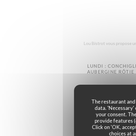
Lou Bistrot vous propose un 
LUNDI : CONCHIGL
AUBERGINE RÔTIE
MARDI & MERCREDI
L'AIL
The restaurant and i
data. 'Necessary' 
JEUDI & VENDREDI
your consent. The
SAUVAGE, SAUCE C
provide features (
Click on 'OK, accept
choices at a