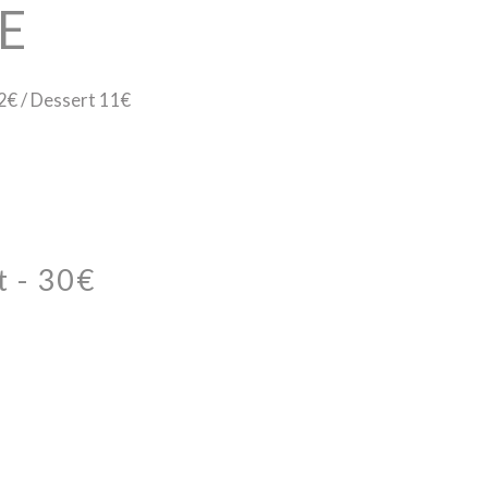
E
22€ / Dessert 11€
t - 30€