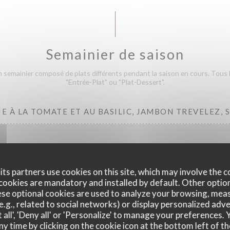
Semainier de saison
semainier composé de plats différents pendant la saison en cours. Tous l
"Entrée-Plat" ou "Plat-Dessert".
IE À LA TOMATE ET AU BASILIC, JAMBON TREVELEZ, 
 : DEMI-COQUELET, BOULGOUR, CHOU POINTU À L'OR
ts partners use cookies on this site, which may involve the c
cookies are mandatory and installed by default. Other optio
 : MAQUEREAU À LA PLANCHA, ANANAS RÔTI AUX ÉPIC
se optional cookies are used to analyze your browsing, meas
HIEN
e.g., related to social networks) or display personalized adve
 all', 'Deny all' or 'Personalize' to manage your preferences
ny time by clicking on the cookie icon at the bottom left of th
Prix nets TTC