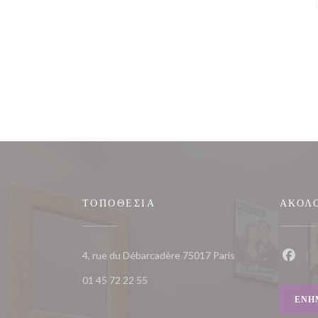
ΤΟΠΟΘΕΣΊΑ
ΑΚΟΛ
((ανοίγει σε νέο παρ
4, rue du Débarcadère 75017 Paris
Faceb
01 45 72 22 55
ΕΝΗ