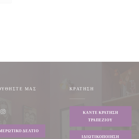
ΟΥΘΉΣΤΕ ΜΑΣ
ΚΡΆΤΗΣΗ
άθυρο))
ΚΆΝΤΕ ΚΡΆΤΗΣΗ
ook ((ανοίγει σε νέο παράθυρο))
Instagram ((ανοίγει σε νέο παράθυρο))
ΤΡΑΠΕΖΙΟΎ
ΜΕΡΩΤΙΚΌ ΔΕΛΤΊΟ
ΙΔΙΩΤΙΚΟΠΟΊΗΣΗ