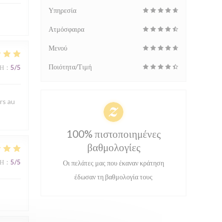
Υπηρεσία
Ατμόσφαιρα
Μενού
Ποιότητα/Τιμή
ΜΉ
:
5
/5
rs au
100% πιστοποιημένες
βαθμολογίες
ΜΉ
:
5
/5
Οι πελάτες μας που έκαναν κράτηση
έδωσαν τη βαθμολογία τους