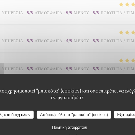
ΥΠΗΡΕΣΊΑ
:
5
/5
ΑΤΜΌΣΦΑΙΡΑ
:
5
/5
ΜΕΝΟΎ
:
5
/5
ΠΟΙΌΤΗΤΑ / ΤΙ
ΥΠΗΡΕΣΊΑ
:
5
/5
ΑΤΜΌΣΦΑΙΡΑ
:
4
/5
ΜΕΝΟΎ
:
5
/5
ΠΟΙΌΤΗΤΑ / ΤΙ
ΥΠΗΡΕΣΊΑ
:
5
/5
ΑΤΜΌΣΦΑΙΡΑ
:
5
/5
ΜΕΝΟΎ
:
5
/5
ΠΟΙΌΤΗΤΑ / ΤΙ
au mois une fois par semaine. Je trouve qu'il y a une très bonne équipe: le
ός χρησιμοποιεί "μπισκότα" (cookies) και σας επιτρέπει να ελέγξ
ενεργοποιήσετε
e dans les moments de rush. La cuisine est de bonne qualité, il ne fait pa
égulièrement. Le cadre est agréable.
K, αποδοχή όλων
Απόρριψε όλα τα "μπισκότα" (cookies)
Εξατομίκ
Πολιτική απορρήτου
ΥΠΗΡΕΣΊΑ
:
5
/5
ΑΤΜΌΣΦΑΙΡΑ
:
5
/5
ΜΕΝΟΎ
:
5
/5
ΠΟΙΌΤΗΤΑ / ΤΙ