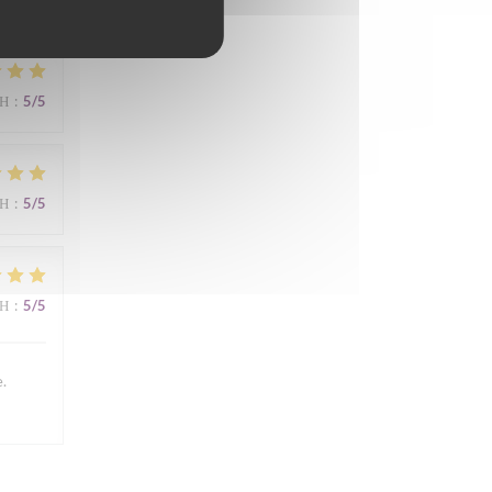
ΜΉ
:
5
/5
ΜΉ
:
5
/5
ΜΉ
:
5
/5
e.