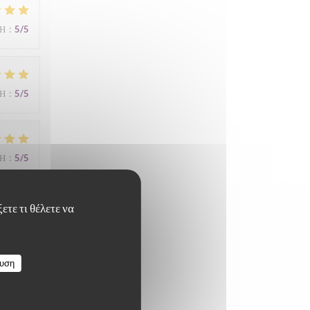
ΜΉ
:
5
/5
ΜΉ
:
5
/5
ΜΉ
:
5
/5
ετε τι θέλετε να
s de
ευση
ΜΉ
:
5
/5