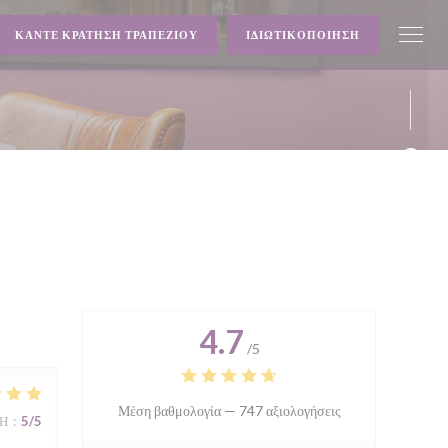
ΚΆΝΤΕ ΚΡΆΤΗΣΗ ΤΡΑΠΕΖΙΟΎ
ΙΔΙΩΤΙΚΟΠΟΊΗΣΗ
Face
Inst
4.7
/5
Μέση βαθμολογία —
747 αξιολογήσεις
ΜΉ
:
5
/5