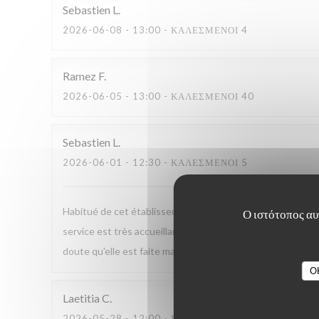
Sebastien
L
2026-06-08
- 13:00 - ΚΑΛΕΣΜΈΝΟΙ 4
Ramez
F
2026-06-05
- 13:00 - ΚΑΛΕΣΜΈΝΟΙ 40
Sebastien
L
2026-06-01
- 12:30 - ΚΑΛΕΣΜΈΝΟΙ 5
Habitué de cet établissement, j'ai l'occasion d'y déjeuner 
Ο ιστότοπος αυτ
service est très accueillant, souriant et très efficace mêm
doute qu'elle est faite maison et elle se renouvelle très r
O
Laetitia
C
2026-05-28
- 12:00 - ΚΑΛΕΣΜΈΝΟΙ 13