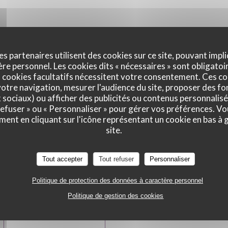
Le Lou Bistrot : nouveau restaurant Porte Maillot
es partenaires utilisent des cookies sur ce site, pouvant impli
Outre la cuisine généreuse du chef François, vous apprécierez aussi
e personnel. Les cookies dits « nécessaires » sont obligatoir
 cookies facultatifs nécessitent votre consentement. Ces co
chaleureuse. Tout le mobilier est dépareillé, chiné ça et là par la b
otre navigation, mesurer l'audience du site, proposer des fon
pouvez choisir parmi les 3 espaces différents. La table d'hôte pouv
x sociaux) ou afficher des publicités ou contenus personnalisé
 refuser » ou « Personnaliser » pour gérer vos préférences. V
l'espace "boudoir" ou sous la vaste verrière ! A vous de choisir, se
ment en cliquant sur l'icône représentant un cookie en bas à
d'ailleurs privatiser un espace dans son intégralité ! Ce qui est sûr,
site.
tout de suite comme à la maison.
Tout accepter
Tout refuser
Personnaliser
On vous recommande cette nouvelle adresse de la Porte Maillot o
Politique de protection des données à caractère personnel
sont au rendez-vous !
Politique de gestion des cookies
((OUVRE UNE NOUVELLE FENÊTRE))
LIRE L'ARTICLE