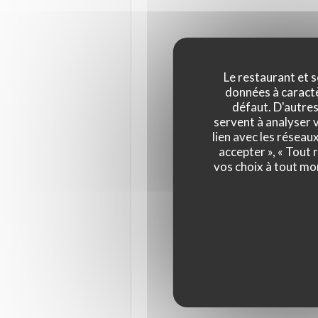
Le restaurant et s
données à caractèr
défaut. D'autres
servent à analyser v
lien avec les réseau
accepter », « Tout
vos choix à tout mo