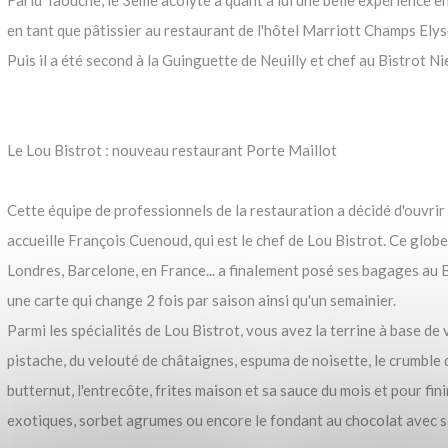
Farid Taouche, le 3ème acolyte à quant à lui une belle expérience en 
en tant que pâtissier au restaurant de l'hôtel Marriott Champs Ely
Puis il a été second à la Guinguette de Neuilly et chef au Bistrot Nie
Le Lou Bistrot : nouveau restaurant Porte Maillot
Cette équipe de professionnels de la restauration a décidé d'ouvrir
accueille François Cuenoud, qui est le chef de Lou Bistrot. Ce globe 
Londres, Barcelone, en France... a finalement posé ses bagages au Bi
une carte qui change 2 fois par saison ainsi qu'un semainier.
Parmi les spécialités de Lou Bistrot, vous avez la terrine à base de
pistache, du velouté de châtaignes, espuma de noisette, le crumble 
butternut, l'entrecôte, frites maison et sa sauce du mois et pour fini
exotiques, sorbet agrumes ou encore le fondant au chocolat avec s