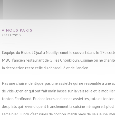
A NOUS PARIS
26/11/2015
L’équipe du Bistrot Quai à Neuilly remet le couvert dans le 17e cette 
MBC, l’ancien restaurant de Gilles Choukroun. Comme on ne change
la décoration reste celle du dépareillé et de l’ancien.
Pas une chaise identique, pas une assiette qui ne ressemble à une au
de vide-grenier qui ont fait main basse sur la vaisselle et le mobilie
tonton Ferdinand. Et dans leurs anciennes assiettes, tata et tonton
des plats qui revendiquent franchement la cuisine ménagère à pioche
semainier. Lundi, c’est joues de cochon, mardi pavé de lieu jaune, me