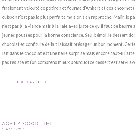
finalement velouté de potiron et fourme d’Ambert et des encornets 
cuisson n’est pas la plus parfaite mais on s’en rapproche. Malin le pa
n’est pas à la viande mais à la raie avec juste ce qu’il faut de beurr
jeunes pousses pour la bonne conscience. Seul bémol, le dessert do
chocolat et confiture de lait laissait présager un bon moment. Certe
lait dans le chocolat est une belle surprise mais encore faut-il l’attei
pas résisté et l’on comprend mieux pourquoi ce dessert est servi a
((OUVRE UNE NOUVELLE FENÊTRE))
LIRE L'ARTICLE
AGAT'A GOOD TIME
10/11/2015