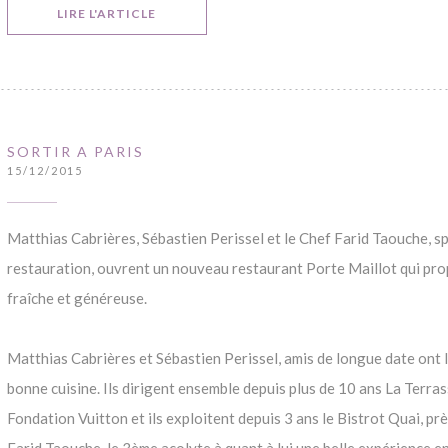
((OUVRE UNE NOUVELLE FENÊTRE))
LIRE L'ARTICLE
SORTIR A PARIS
15/12/2015
Matthias Cabrières, Sébastien Perissel et le Chef Farid Taouche, sp
restauration, ouvrent un nouveau restaurant Porte Maillot qui prop
fraîche et généreuse.
Matthias Cabrières et Sébastien Perissel, amis de longue date ont
bonne cuisine. Ils dirigent ensemble depuis plus de 10 ans La Terrass
Fondation Vuitton et ils exploitent depuis 3 ans le Bistrot Quai, prè