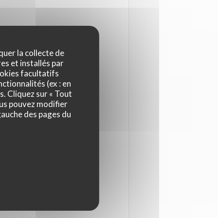
quer la collecte de
 le lieu et sa décoration
es et installés par
okies facultatifs
elle-mère de Mathias. Vous
ctionnalités (ex : en
ant accueillir 14 personnes,
s. Cliquez sur « Tout
ous pouvez modifier
lon vos envies. Vous pouvez
 gauche des pages du
 c'est que vous vous sentirez
ù gastronomie et sympathie